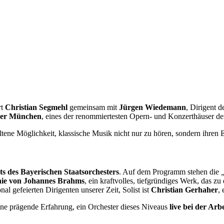
rt
Christian Segmehl
gemeinsam mit
Jürgen Wiedemann
, Dirigent 
per München
, eines der renommiertesten Opern- und Konzerthäuser de
seltene Möglichkeit, klassische Musik nicht nur zu hören, sondern ihren
s des Bayerischen Staatsorchesters
. Auf dem Programm stehen die
onie von Johannes Brahms
, ein kraftvolles, tiefgründiges Werk, das z
onal gefeierten Dirigenten unserer Zeit, Solist ist
Christian Gerhaher
,
ine prägende Erfahrung, ein Orchester dieses Niveaus
live bei der Arbe