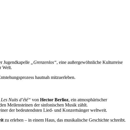
der Jugendkapelle
„Grenzenlos“
, eine außergewöhnliche Kulturreise
r Welt.
 Entstehungsprozess hautnah mitzuerleben.
„Les Nuits d’été“
von
Hector Berlioz
, ein atmosphärischer
u den Meilensteinen der sinfonischen Musik zählt.
 einer der bedeutendsten Lied- und Konzertsänger weltweit.
it
zu erleben – in einem Haus, das musikalische Geschichte schreibt.